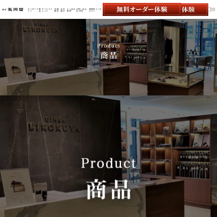
オーダース
商
サービスメ
店舗
会社
よくある
お問い合わ
顧客様インタ
ーツ
品
ニュー
案内
紹介
質問
せ/予約
ビュー
オーダースーツの銀座英國屋