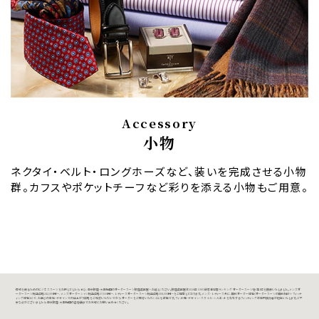
Accessory
小物
ネクタイ・ベルト・ロングホーズなど、装いを完成させる小物
群。カフスやポケットチーフなど彩りを添える小物もご用意。
信頼を得るためのビジネススーツをお探しでしたら、ぜひ、東京銀座・大阪梅田のオーダースーツ銀座英國屋へお越しください。銀座英國屋は2026年 GMO顧客満足度ランキング オーダースーツ店 第1位を獲得いたしました。メンズオ
ーダースーツ税込価格242,000円～、メンズオーダーシャツ税込価格27,500円～、レディースオーダースーツ税込価格308,000円～をご用意しております。メンズ・レディース共に、無料オーダー体験（オーダースーツの無料相談＋フィッテ
ィング体験）にて、お選びの生地・デザインでの仕上がり価格をご確認いただいてから、オーダーをご検討いただくことも可能です。フィット感・デザイン・スタイル・シルエットを左右するフィッティングは専門技術者が担当いたします。ご不
安な点がございましたら、東京銀座・大阪梅田の各店舗までお気軽にお問い合わせください。