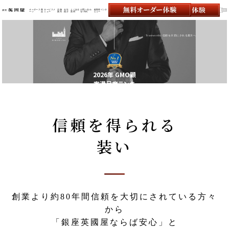
オーダース
商
サービスメ
店舗
会社
よくある
お問い合わ
顧客様インタ
ーツ
品
ニュー
案内
紹介
質問
せ/予約
ビュー
オーダースーツの銀座英國屋
Trustworthy
信頼を大切にされる貴方へ
2026年 GMO顧
客満足度ランキ
ング
オーダースーツ
店 第1位
信頼を得られる
装い
創業より約80年間信頼を大切にされている方々
から
「銀座英國屋ならば安心」と