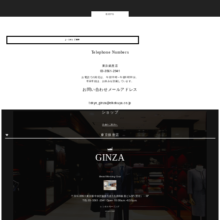
よくあるご質問
よくあるご質問
Telephone Numbers
東京銀座店
03-3561-2941
お電話での対応は、 午前10時～午後6時30分。
年末年始は、お休みを頂戴しています。
お問い合わせメールアドレス
tokyo_ginza@eikokuya.co.jp
ショップ
店舗のご案内へ
東京銀座店
GINZA
Store
Rental Morning Coat
〒104-0061 東京都中央区銀座5-8-15 清和銀座ビル5F(受付）・6F
TEL 03-3561-2941 Open 10:00a.m.~6:30p.m.
レンタルモーニング
ACCESS MAP