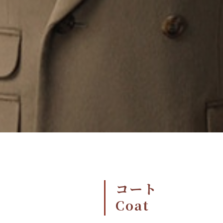
コート
Coat