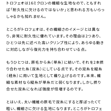
トロフェオは16ミクロンの繊細な生地なので、ともすれ
ば「耐久性に欠けるのではないか」と思われる方もいらっ
しゃるかも知れません。
ところがトロフェオは、その繊細さのイメージとは異な
り、非常に耐久性に優れています。その理由は2つあり、
ひとつは先に述べた高いクリンプ性により、あらゆる動き
に対応しながら復元力を持ち合わせている点。
もうひとつは、原毛から糸（単糸）に紡いで、それを2本撚
り合わせた糸（双糸）にしている点です。その双糸を縦糸
（経糸）に用いて生地として織り上げるのです。本来、繊
細な素材なら縦糸が単糸だと弱くなります。しかし撚り
合せた双糸になれば強度が倍増するのです。
とはいえ、太い繊維の原毛で双糸にすると厚ぼったくて
粗い、繊細さに欠ける生地になります。ところがトロフェ