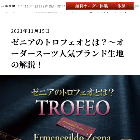
オーダース
商
サービスメ
店舗
会社
よくある
お問い合わ
顧客様インタ
ーツ
品
ニュー
案内
紹介
質問
せ/予約
ビュー
オーダースーツの銀座英國屋
オーダースーツ 銀座英國屋
コラム
ゼニアのトロフェオとは？～オーダースーツ人気ブランド生地の解説！
2021年11月15日
ゼニアのトロフェオとは？～オ
ーダースーツ人気ブランド生地
の解説！