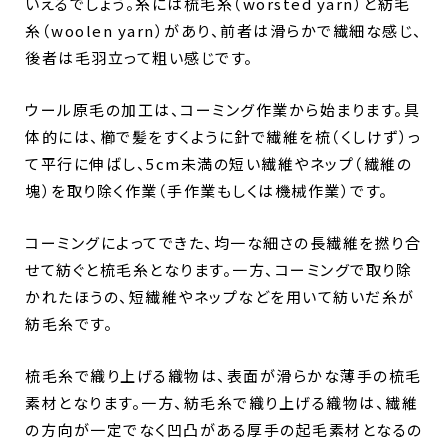
いえるでしょう。糸には梳毛糸（worsted yarn）と紡毛
糸（woolen yarn）があり、前者は滑らかで繊細な感じ、
後者は毛羽立って粗い感じです。
ウール原毛の加工は、コーミング作業から始まります。具
体的には、櫛で髪をすくように針で繊維を梳（くしけず）っ
て平行に伸ばし、5cm未満の短い繊維やネップ（繊維の
塊）を取り除く作業（手作業もしくは機械作業）です。
コーミングによってできた、均一な細さの長繊維を撚り合
せて紡ぐと梳毛糸となります。一方、コーミングで取り除
かれたほうの、短繊維やネップなどを用いて紡いだ糸が
紡毛糸です。
梳毛糸で織り上げる織物は、表面が滑らかな薄手の梳毛
素材となります。一方、紡毛糸で織り上げる織物は、繊維
の方向が一定でなく凹凸がある厚手の起毛素材となるの