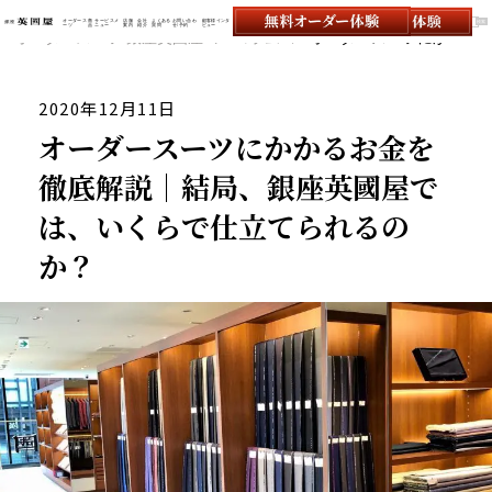
オーダース
商
サービスメ
店舗
会社
よくある
お問い合わ
顧客様インタ
ーツ
品
ニュー
案内
紹介
質問
せ/予約
ビュー
オーダースーツの銀座英國屋
オーダースーツ 銀座英國屋
コラム
オーダースーツにかかるお金を徹底解説｜結局、銀座英國屋では、いくらで仕立てられるのか？
2020年12月11日
オーダースーツにかかるお金を
徹底解説｜結局、銀座英國屋で
は、いくらで仕立てられるの
か？