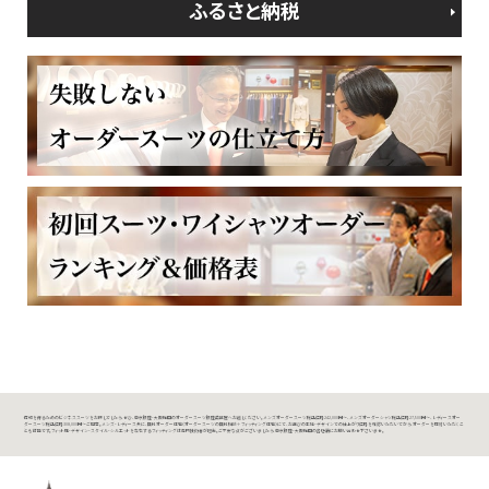
ふるさと納税
信頼を得るためのビジネススーツをお探しでしたら、ぜひ、東京銀座・大阪梅田のオーダースーツ銀座英國屋へお越しください。メンズオーダースーツ税込価格242,000円～、メンズオーダーシャツ税込価格27,500円～、レディースオー
ダースーツ税込価格308,000円～ご用意。メンズ・レディース共に、無料オーダー体験（オーダースーツの無料相談＋フィッティング体験）にて、お選びの生地・デザインでの仕上がり価格を確認いただいてから、オーダーを検討いただくこ
とも可能です。フィット感・デザイン・スタイル・シルエットを左右するフィッティングは専門技術者が担当。ご不安な点がございましたら、東京銀座・大阪梅田の各店舗にお問い合わせ下さいませ。