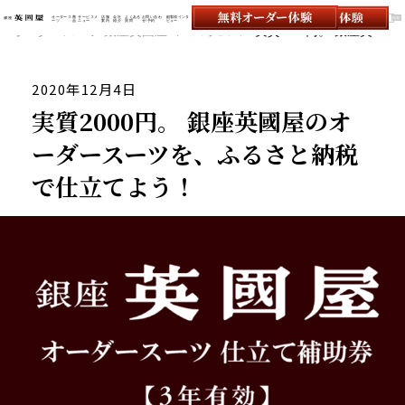
オーダース
商
サービスメ
店舗
会社
よくある
お問い合わ
顧客様インタ
ーツ
品
ニュー
案内
紹介
質問
せ/予約
ビュー
オーダースーツの銀座英國屋
オーダースーツ 銀座英國屋
コラム
実質2000円。 銀座英國屋のオーダースーツを、ふるさと納税で仕立てよう！
2020年12月4日
実質2000円。 銀座英國屋のオ
ーダースーツを、ふるさと納税
で仕立てよう！